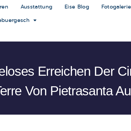
ren
Ausstattung
Eise Blog
Fotogaleri
ebuergesch
loses Erreichen Der C
erre Von Pietrasanta A