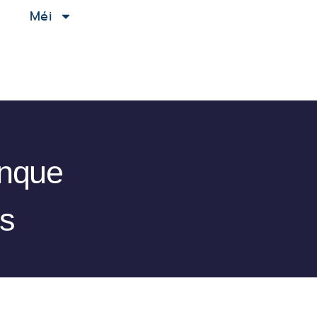
e
Méi
inque
us