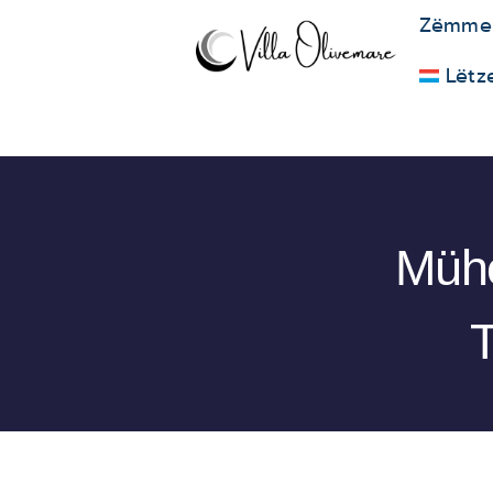
Zëmme
Lëtz
Mühe
T