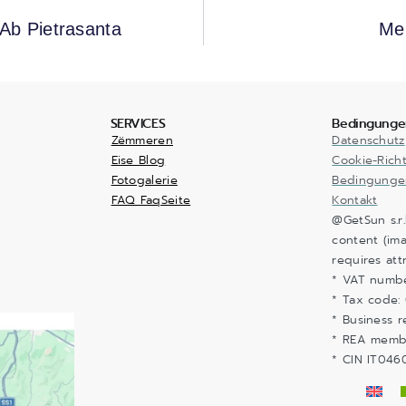
Ab Pietrasanta
Meh
SERVICES
Bedingunge
Zëmmeren
Datenschutz
Eise Blog
Cookie-Richt
Fotogalerie
Bedingunge
FAQ FaqSeite
Kontakt
@GetSun s.r.
content (ima
requires att
* VAT numb
* Tax code:
* Business r
* REA memb
* CIN IT04