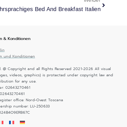
Weider
rsprachiges Bed And Breakfast Italien
n & Konditionen
lin
n und Konditionen
l. @ Copyright and all Rights Reserved 2021-2026 All visual
ges, videos, graphics) is protected under copyright law and
ribution for any use.
er: 02643270461
 02643270461
egister office: Nord-Ovest Toscana
ership number: LU-250633
6024B4O9ERB67C