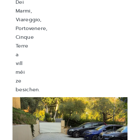
Dei
Marmi,
Viareggio,
Portovenere,
Cinque
Terre
a
vill
méi
ze
besichen.
Privat
Parking