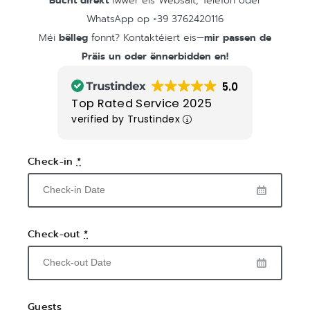
WhatsApp op +39 3762420116
bëlleg
mir passen de
Méi
fonnt? Kontaktéiert eis—
Präis un oder ënnerbidden en!
5.0
Top Rated Service 2025
verified by Trustindex
Check-in
*
Check-out
*
Guests