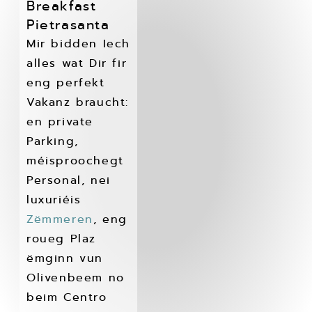
Breakfast
Pietrasanta
Mir bidden Iech
alles wat Dir fir
eng perfekt
Vakanz braucht:
en private
Parking,
méisproochegt
Personal, nei
luxuriéis
Zëmmeren
, eng
roueg Plaz
ëmginn vun
Olivenbeem no
beim Centro