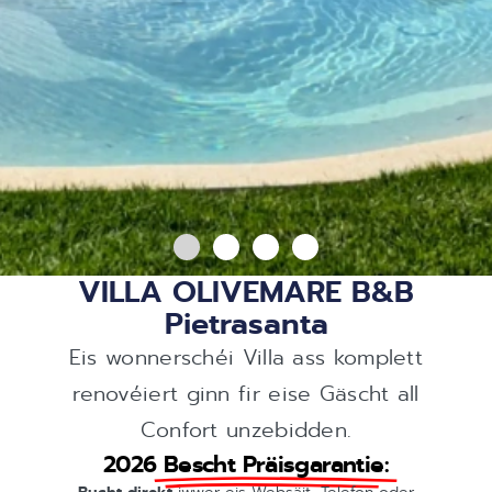
Vue mer plein sud
VILLA OLIVEMARE B&B
Pietrasanta
4 Kilometer vun de grousse Plagen vum
Eis wonnerschéi Villa ass komplett
Tyrrhenesche Mier, déi Iech invitéieren
renovéiert ginn fir eise Gäscht all
ze relaxen
Confort unzebidden.
2026
Bescht Präisgarantie:
Bucht direkt
iwwer eis Websäit, Telefon oder