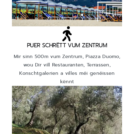
PUER SCHRËTT VUM ZENTRUM
Mir sinn 500m vum Zentrum, Piazza Duomo,
wou Dir vill Restauranten, Terrassen,
Konschtgalerien a villes méi genéissen
kënnt