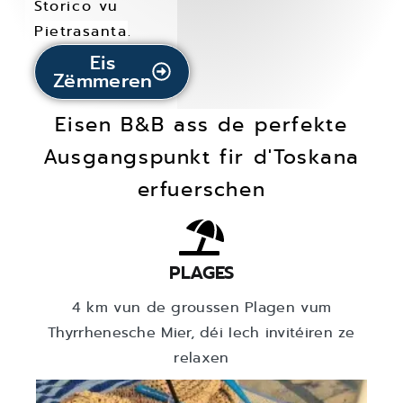
Storico vu
Pietrasanta
.
Eis
Zëmmeren
Eisen B&B ass de perfekte
Ausgangspunkt fir d'Toskana
erfuerschen
PLAGES
4 km vun de groussen Plagen vum
Thyrrhenesche Mier, déi Iech invitéiren ze
relaxen