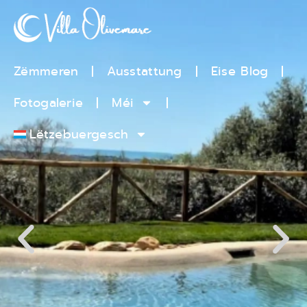
Zëmmeren
Ausstattung
Eise Blog
Fotogalerie
Méi
Lëtzebuergesch