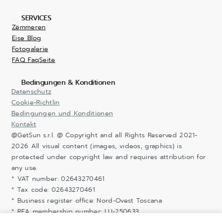
SERVICES
Zëmmeren
Eise Blog
Fotogalerie
FAQ FaqSeite
Bedingungen & Konditionen
Datenschutz
Cookie-Richtlin
Bedingungen und Konditionen
Kontakt
@GetSun s.r.l. @ Copyright and all Rights Reserved 2021-
2026 All visual content (images, videos, graphics) is
protected under copyright law and requires attribution for
any use.
* VAT number: 02643270461
* Tax code: 02643270461
* Business register office: Nord-Ovest Toscana
* REA membership number: LU-250633