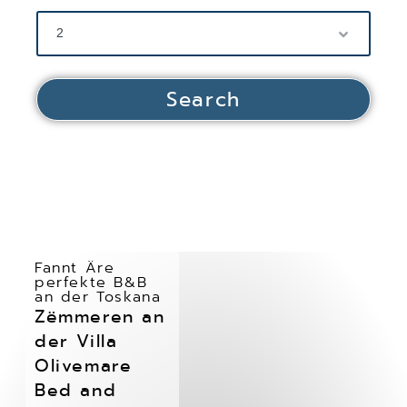
Fannt Äre
perfekte B&B
an der Toskana
Zëmmeren an
der Villa
Olivemare
Bed and