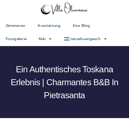
Zëmmeren
Ausstattung
Eise Blog
Fotogalerie
Méi
Lëtzebuergesch
Ein Authentisches Toskana
Erlebnis | Charmantes B&B In
Pietrasanta