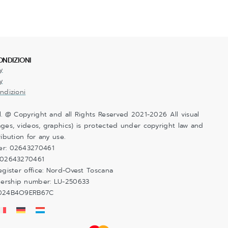
ONDIZIONI
y
y
ndizioni
l. @ Copyright and all Rights Reserved 2021-2026 All visual
ges, videos, graphics) is protected under copyright law and
ribution for any use.
er: 02643270461
 02643270461
egister office: Nord-Ovest Toscana
ership number: LU-250633
6024B4O9ERB67C