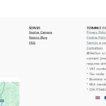
SERVIZI
TERMINI E C
Nostre Camere
Privacy Polic
Nostro Blog
Cookie Polic
FAQ
Termini e co
Contattaci
@GetSun s.r.
content (ima
requires att
* VAT numb
* Tax code:
* Business r
* REA memb
* CIN IT04