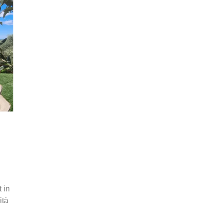
 in
ità