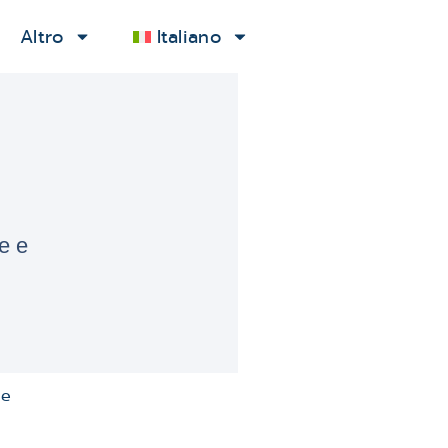
Altro
Italiano
te e
ie