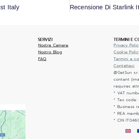
t Italy
SERVIZI
TERMINI E C
Nostre Camere
Privacy Polic
Nostro Blog
Cookie Polic
FAQ
Termini e co
Contattaci
@GetSun s.r.
content (ima
requires att
* VAT numb
* Tax code:
* Business r
* REA memb
* CIN IT04