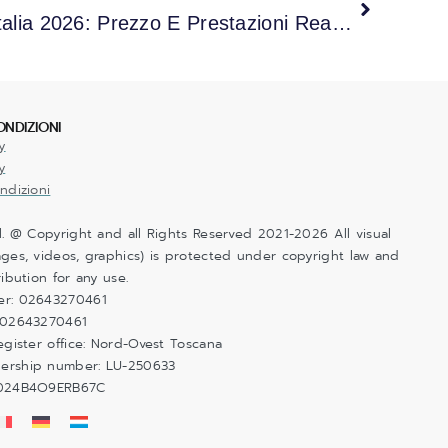
Recensione Di Starlink Italia 2026: Prezzo E Prestazioni Reali Per I Nomadi Digitali.
ONDIZIONI
y
y
ndizioni
l. @ Copyright and all Rights Reserved 2021-2026 All visual
ges, videos, graphics) is protected under copyright law and
ribution for any use.
er: 02643270461
 02643270461
egister office: Nord-Ovest Toscana
ership number: LU-250633
6024B4O9ERB67C