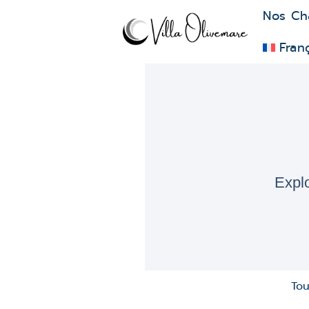
Nos Ch
Fran
Explo
Tou