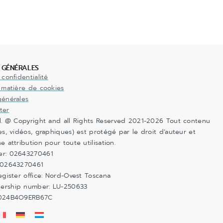
 GÉNÉRALES
 confidentialité
 matière de cookies
générales
ter
.l. @ Copyright and all Rights Reserved 2021-2026 Tout contenu
es, vidéos, graphiques) est protégé par le droit d’auteur et
e attribution pour toute utilisation.
er: 02643270461
 02643270461
egister office: Nord-Ovest Toscana
ership number: LU-250633
6024B4O9ERB67C