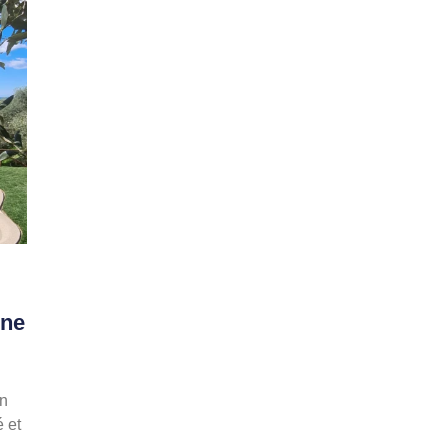
ine
en
é et