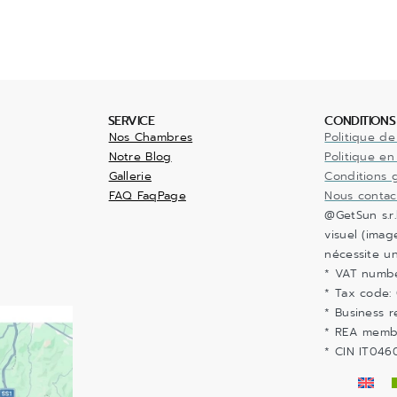
SERVICE
CONDITIONS
Nos Chambres
Politique de
Notre Blog
Politique en
Gallerie
Conditions 
FAQ FaqPage
Nous contac
@GetSun s.r
visuel (imag
nécessite un
* VAT numb
* Tax code:
* Business r
* REA memb
* CIN IT04