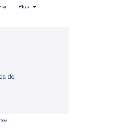
rie
Plus
ées de
ités