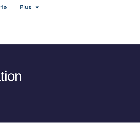
rie
Plus
tion