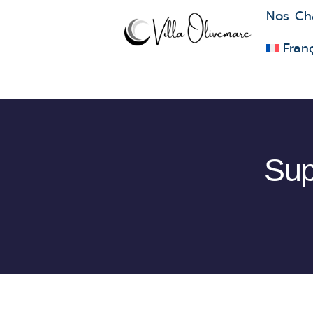
Nos Ch
Fran
Sup