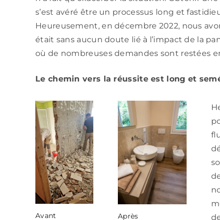
s’est avéré être un processus long et fastidi
Heureusement, en décembre 2022, nous avons
était sans aucun doute lié à l’impact de la 
où de nombreuses demandes sont restées en a
Le chemin vers la réussite est long et se
He
po
f
dé
so
de
no
mo
Avant
Après
de