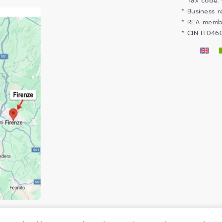
* Tax code:
* Business r
* REA memb
* CIN IT04