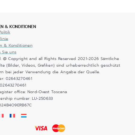
N & KONDITIONEN
olitik
linie
n & Konditionen
 Sie uns
.l. @ Copyright and all Rights Reserved 2021-2026 Sämtliche
alte (Bilder, Videos, Grafiken) sind urheberrechtlich geschützt
rn bei jeder Verwendung die Angabe der Quelle.
er: 02643270461
 02643270461
egister office: Nord-Ovest Toscana
ership number: LU-250633
6024B4O9ERB67C