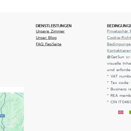
DIENSTLEISTUNGEN
BEDINGUNGE
Unsere Zimmer
Privatsphär P
Unser Blog
Cookie-Richt
FAQ FaqSeite
Bedingunge
Kontaktieren
@GetSun s.r
visuelle Inh
und erforde
* VAT numb
* Tax code:
* Business r
* REA memb
* CIN IT04